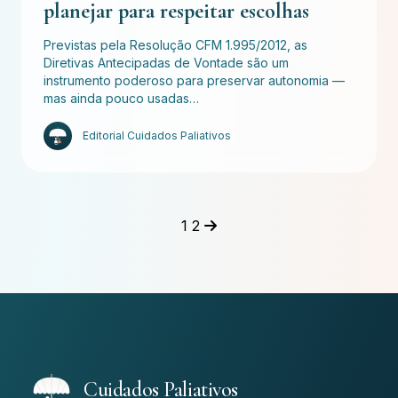
planejar para respeitar escolhas
Previstas pela Resolução CFM 1.995/2012, as
Diretivas Antecipadas de Vontade são um
instrumento poderoso para preservar autonomia —
mas ainda pouco usadas…
Editorial Cuidados Paliativos
Paginação
1
2
de
posts
Cuidados Paliativos