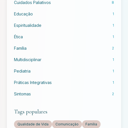
Cuidados Paliativos
8
Educação
1
Espiritualidade
1
Ética
1
Família
2
Multidisciplinar
1
Pediatria
1
Práticas Integrativas
1
Sintomas
2
Tags populares
Qualidade de Vida
Comunicação
Família