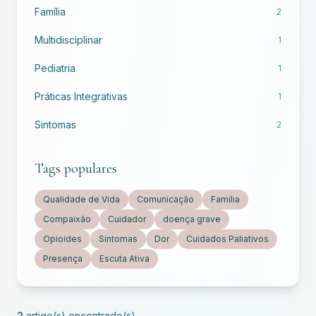
Família
2
Multidisciplinar
1
Pediatria
1
Práticas Integrativas
1
Sintomas
2
Tags populares
Qualidade de Vida
Comunicação
Família
Compaixão
Cuidador
doença grave
Opioides
Sintomas
Dor
Cuidados Paliativos
Presença
Escuta Ativa
2
artigo(s) encontrado(s)